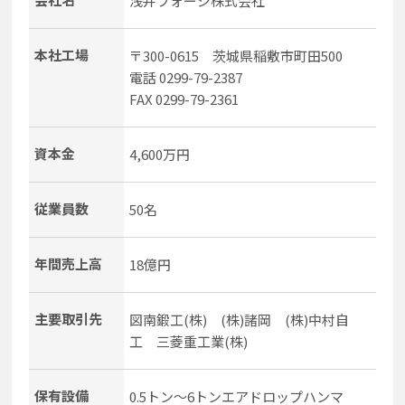
浅井フォージ株式会社
本社工場
〒300-0615 茨城県稲敷市町田500
電話 0299-79-2387
FAX 0299-79-2361
資本金
4,600万円
従業員数
50名
年間売上高
18億円
主要取引先
図南鍛工(株) (株)諸岡 (株)中村自
工 三菱重工業(株)
保有設備
0.5トン～6トンエアドロップハンマ